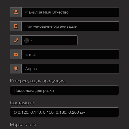
No
country
selected
Интересующая продукция:
Сортамент:
Марка стали: