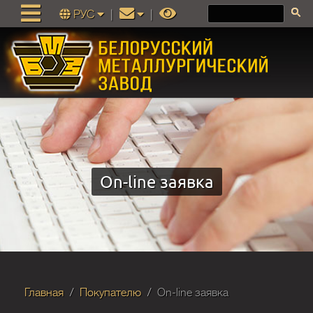
РУС
|
|
On-line заявка
Главная
Покупателю
On-line заявка