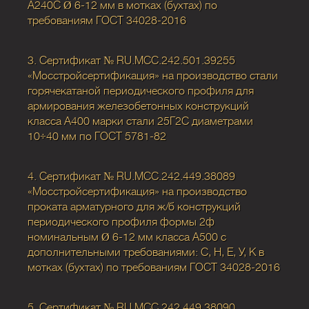
А240С Ø 6-12 мм в мотках (бухтах) по
требованиям ГОСТ 34028-2016
3. Сертификат № RU.МСС.242.501.39255
«Мосстройсертификация» на производство стали
горячекатаной периодического профиля для
армирования железобетонных конструкций
класса А400 марки стали 25Г2С диаметрами
10÷40 мм по ГОСТ 5781-82
4. Сертификат № RU.MCC.242.449.38089
«Мосстройсертификация» на производство
проката арматурного для ж/б конструкций
периодического профиля формы 2ф
номинальным Ø 6-12 мм класса А500 с
дополнительными требованиями: С, Н, Е, У, К в
мотках (бухтах) по требованиям ГОСТ 34028-2016
5. Сертификат № RU.MCC.242.449.38090