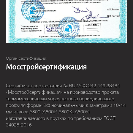
Орган сертификации:
Мосстройсертификация
Сертификат соответствия № RU.MCC.242.449.38484
«Мосстройсертификация» на производство проката
термомеханически упрочненного периодического
профиля формы 2ф номинальными диаметрами 10-14
мм класса А800 (А800Р, А800К, А800У)
изготавливаемого в прутках по требованиям ГОСТ
34028-2016