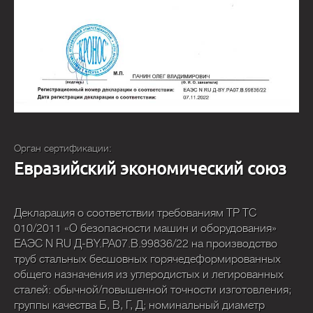
Орган сертификации:
Евразийский экономический союз
Декларация о соответствии требованиям ТР ТС
010/2011 «О безопасности машин и оборудования»
ЕАЭС N RU Д-BY.PA07.В.99836/22 на производство
труб стальных бесшовных горячедеформированных
общего назначения из углеродистых и легированных
сталей: обычной/повышенной точности изготовления;
группы качества Б, В, Г, Д; номинальный диаметр