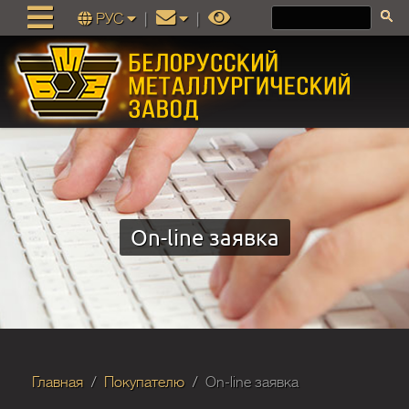
РУС
|
|
On-line заявка
Главная
Покупателю
On-line заявка