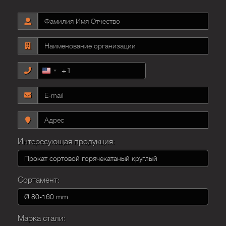
+1
United
States
+1
Интересующая продукция:
Сортамент:
Марка стали: