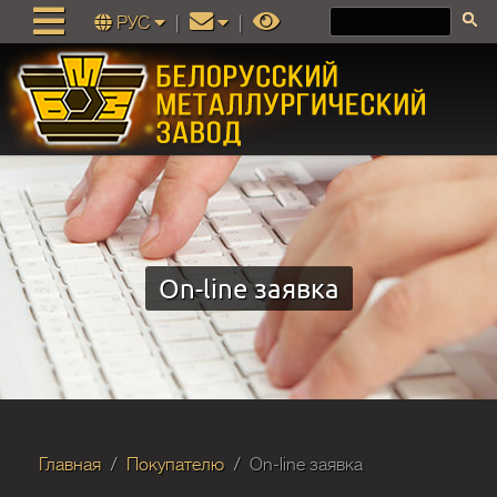
РУС
|
|
On-line заявка
Главная
Покупателю
On-line заявка