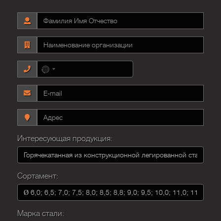
No
country
selected
Интересующая продукция:
Сортамент:
Марка стали: