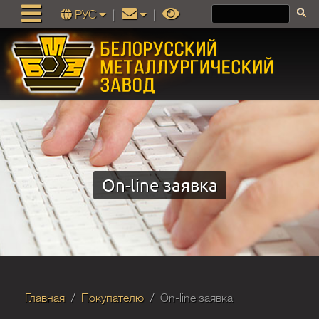
РУС
|
|
On-line заявка
Главная
Покупателю
On-line заявка