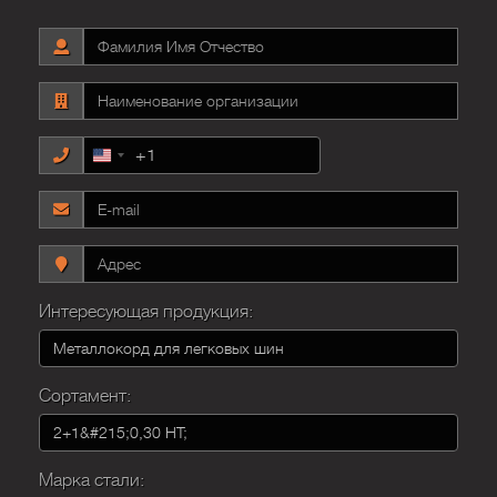
+1
United
States
+1
Интересующая продукция:
Сортамент:
Марка стали: