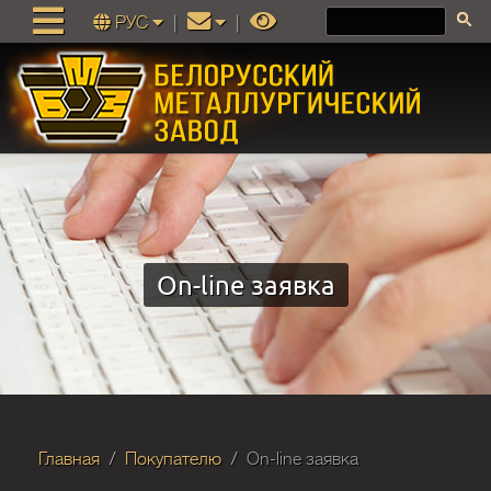
РУС
|
|
On-line заявка
Главная
Покупателю
On-line заявка