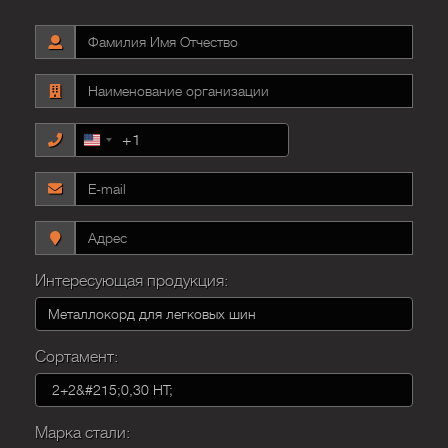
+1
United
States
+1
Интересующая продукция:
Сортамент:
Марка стали: