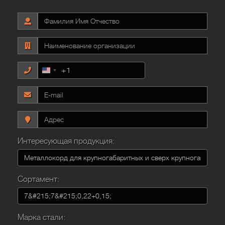
+1
United
States
+1
Интересующая продукция:
Сортамент:
Марка стали: