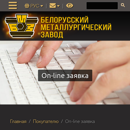
РУС
|
|
On-line заявка
Главная
Покупателю
On-line заявка