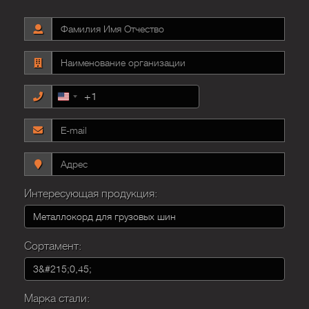
+1
United
States
+1
Интересующая продукция:
Сортамент:
Марка стали: