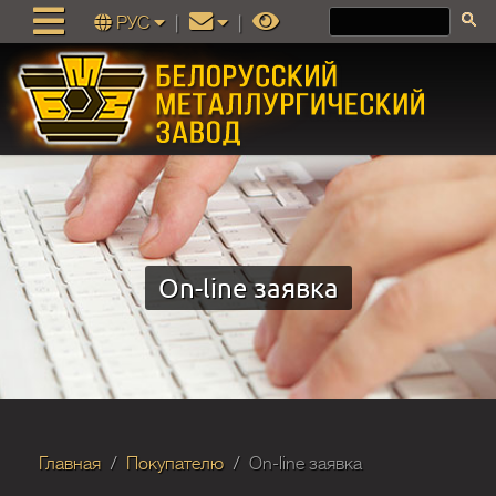
РУС
|
|
On-line заявка
Главная
Покупателю
On-line заявка