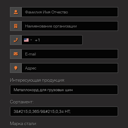
+1
United
States
+1
Интересующая продукция:
Сортамент:
Марка стали: