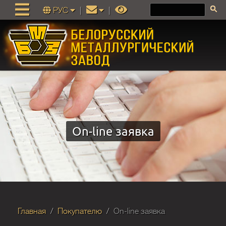
РУС
|
|
On-line заявка
Главная
Покупателю
On-line заявка