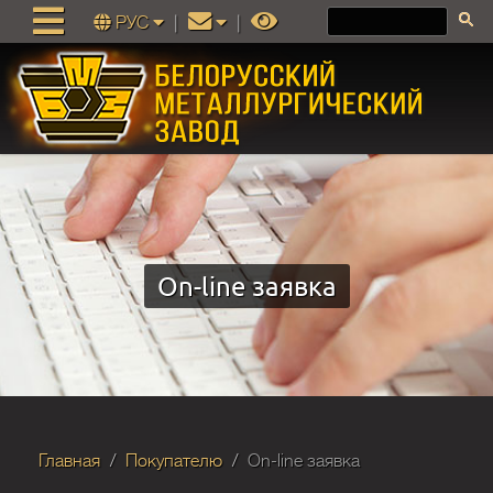
РУС
|
|
On-line заявка
Главная
Покупателю
On-line заявка