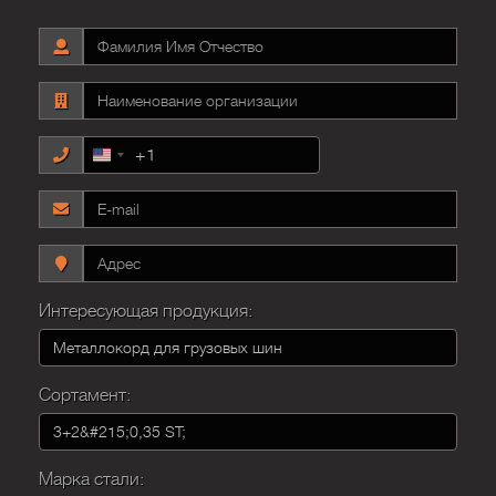
+1
United
States
+1
Интересующая продукция:
Сортамент:
Марка стали: