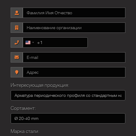
+1
United
States
+1
Интересующая продукция:
Сортамент:
Марка стали: