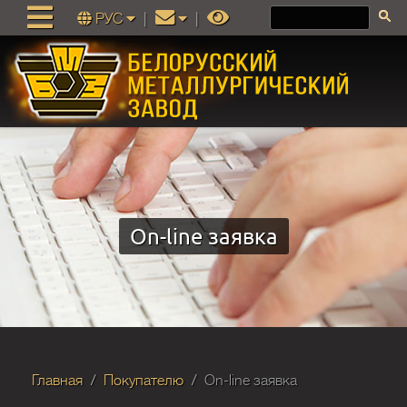
РУС
|
|
On-line заявка
Главная
Покупателю
On-line заявка