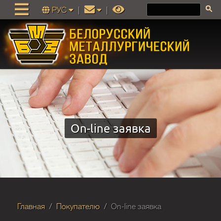
РУС
|
|
On-line заявка
Главная
Покупателю
On-line заявка