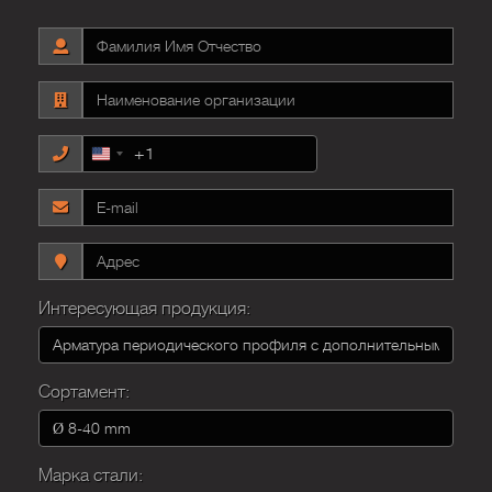
+1
United
States
+1
Интересующая продукция:
Сортамент:
Марка стали: