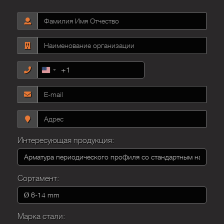
+1
United
States
+1
Интересующая продукция:
Сортамент:
Марка стали: