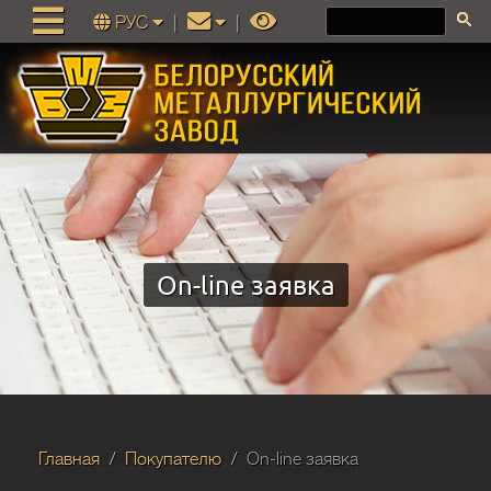
РУС
|
|
On-line заявка
Главная
Покупателю
On-line заявка