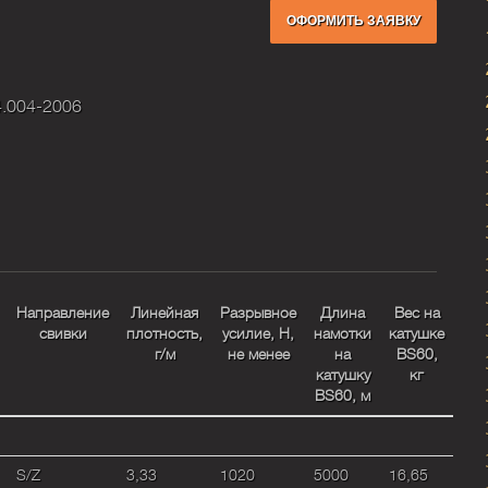
ОФОРМИТЬ ЗАЯВКУ
.004-2006
Направление
Линейная
Разрывное
Длина
Вес на
свивки
плотность,
усилие, H,
намотки
катушке
г/м
не менее
на
BS60,
катушку
кг
BS60, м
S/Z
3,33
1020
5000
16,65