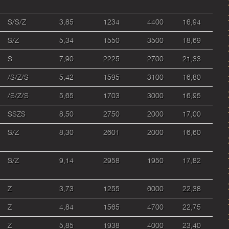
S/S/Z
3,85
1234
4400
16,94
S/Z
5,34
1550
3500
18,69
S
7,90
2225
2700
21,33
/S/Z/S
5,42
1595
3100
16,80
/S/Z/S
5,65
1703
3000
16,95
SSZS
8,50
2750
2000
17,00
S/Z
8,30
2601
2000
16,60
S/Z
9,14
2958
1950
17,82
Z
3,73
1255
6000
22,38
Z
4,84
1565
4700
22,75
Z
5,85
1938
4000
23,40