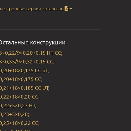
лектронные версии каталогов
Остальные конструкции
3×0,22/9×0,20+0,15 HT CC;
3×0,35/9×0,32+0,15 CC;
0,20+18×0,175 CC ST;
0,20+18×0,175 CC;
0,21+18×0,185 CC UT;
0,22+18×0,20 CC;
0,22+5×0,27 HT;
0,23+5×0,28;
0,25+18×0,22 CC;