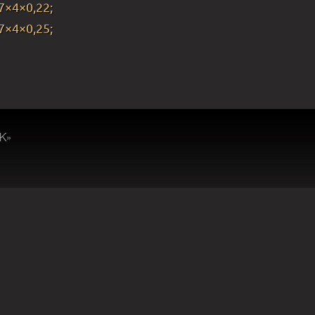
7×4×0,22;
7×4×0,25;
К»