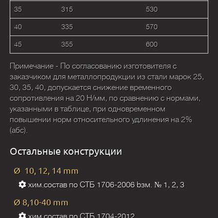
35
315
530
40
335
570
45
355
600
Примечание - По согласованию изготовителя с
заказчиком для металлопродукции из стали марок 25,
30, 35, 40, допускается снижение временного
сопротивления на 20 Н/мм, по сравнению с нормами,
указанными в таблице, при одновременном
повышении норм относительного удлинения на 2%
(абс).
Остальные конструкции
Ø 10, 12, 14 mm
хим.состав по СТБ 1706-2006 bзм. № 1, 2, 3
Ø 8,10-40 mm
хим.состав по СТБ 1704-2012