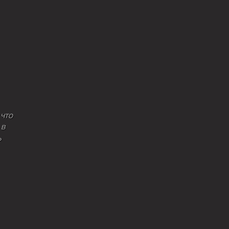
 что
 в
ь