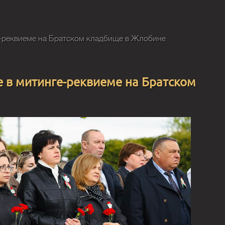
е-реквиеме на Братском кладбище в Жлобине
е в митинге-реквиеме на Братском