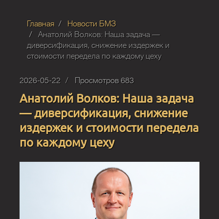
Главная
Новости БМЗ
Анатолий Волков: Наша задача —
диверсификация, снижение издержек и
стоимости передела по каждому цеху
2026-05-22
Просмотров 683
Анатолий Волков: Наша задача
— диверсификация, снижение
издержек и стоимости передела
по каждому цеху