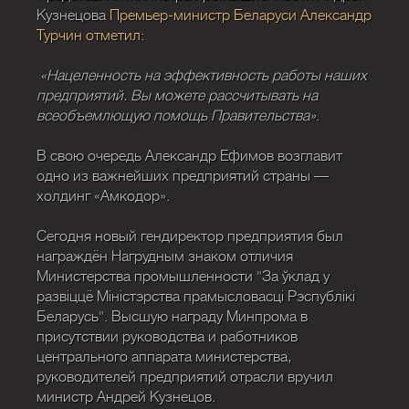
Кузнецова
Премьер-министр Беларуси Александр
Турчин отметил
:
«Нацеленность на эффективность работы наших
предприятий. Вы можете рассчитывать на
всеобъемлющую помощь Правительства»
.
В свою очередь Александр Ефимов возглавит
одно из важнейших предприятий страны —
холдинг «Амкодор».
Сегодня новый гендиректор предприятия был
награждён Нагрудным знаком отличия
Министерства промышленности "За ўклад у
развіццё Міністэрства прамысловасці Рэспублікі
Беларусь". Высшую награду Минпрома в
присутствии руководства и работников
центрального аппарата министерства,
руководителей предприятий отрасли вручил
министр Андрей Кузнецов.