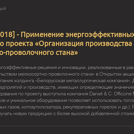
ций
2018] - Применение энергоэффективных
о проекта «Организация производства 
о-проволочного стана»
ргоэффективные решения и инновации, реализованные в ра
ельством мелкосортно-проволочного стана» в Открытом акц
пания холдинга «Белорусская металлургическая компания». 
едприятий и производств, имеющих определяющее значение
вания по проекту выступила компания Danieli & C. Officcine
е и уникальное оборудование позволяет использовать топл
х газов, котлаутилизатора, рекуперативных горелок и др.).
учать новую продукцию с более высокой добавленной стоим