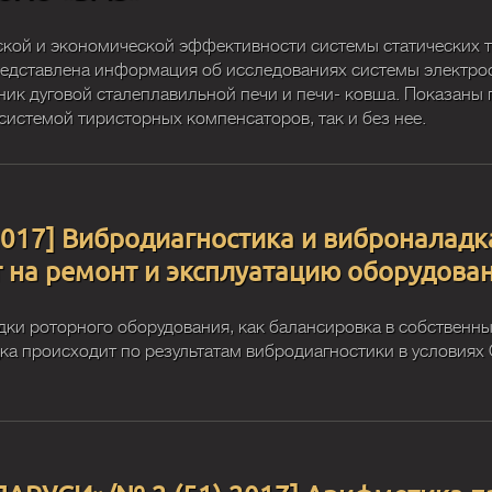
ской и экономической эффективности системы статических 
редставлена информация об исследованиях системы электро
к дуговой сталеплавильной печи и печи- ковша. Показаны 
системой тиристорных компенсаторов, так и без нее.
2017] Вибродиагностика и виброналад
т на ремонт и эксплуатацию оборудова
ки роторного оборудования, как балансировка в собственны
дка происходит по результатам вибродиагностики в условия