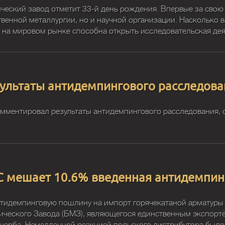
ический завод отметит 33-й день рождения. Впервые за свою
ственной металлургии, но и научной организации. Насколько
ы на мировом рынке способна открыть исследовательская де
ультаты антидемпингового расследова
мментировал результаты антидемпингового расследования, 
.
С мешает 10.6% введенная антидемпи
нтидемпинговую пошлину на импорт горячекатаной арматуры
гического Завода (БМЗ), являющегося единственным экспорт