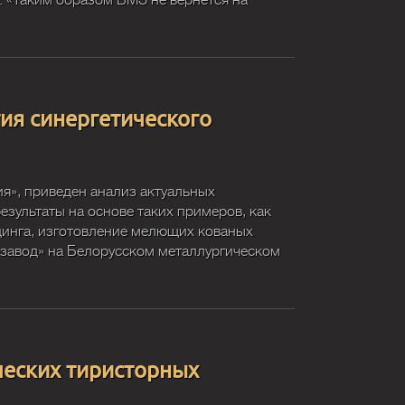
 «Таким образом БМЗ не вернётся на
тия синергетического
я», приведен анализ актуальных
зультаты на основе таких примеров, как
динга, изготовление мелющих кованых
завод» на Белорусском металлургическом
ческих тиристорных