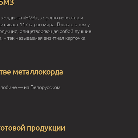
 БМЗ
 холдинга «БМК», хорошо известна и
тывает 117 стран мира. Вместе с тем у
родукция, олицетворяющая собой лучшие
 – так называемая визитная карточка.
стве металлокорда
 Жлобине — на Белорусском
 готовой продукции