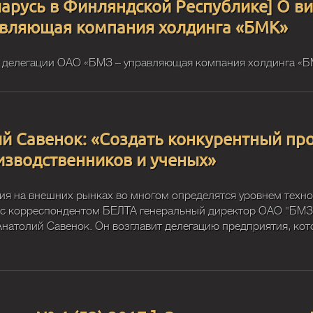
ларусь в Финляндской Республике] О в
авляющая компания холдинга «БМК»
ю делегации ОАО «БМЗ – управляющая компания холдинга «Б
ий Савенок: «Создать конкурентный п
зводственников и ученых»
ния на внешних рынках во многом определятся уровнем техн
де с корреспондентом БЕЛТА генеральный директор ОАО "БМ
натолий Савенок. Он возглавит делегацию предприятия, кото