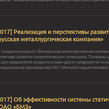
щерба. Немедленной реакцией польского дистрибутора было:
2017] Реализация и перспективы разви
русская металлургическая компания»
т создания холдинга «Белорусская металлургическая компани
пективы развития синергетического потенциала. Показаны ре
 для предприятий холдинга силами других предприятий хол
я подшипников производства ОАО «Минский подшипниковый 
2017] Об эффективности системы стати
 ОАО «БМЗ»