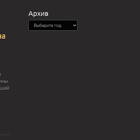
Архив
на
м
шины
ьшей
.