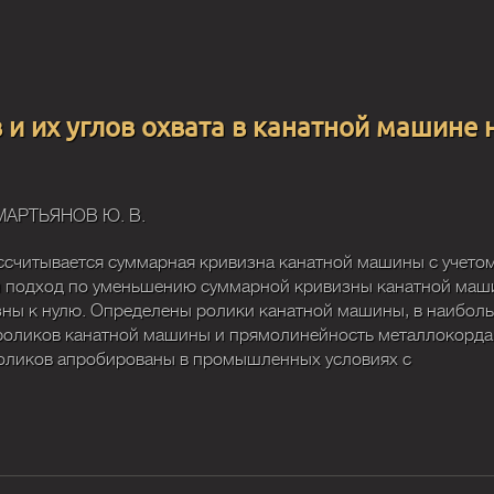
и их углов охвата в канатной машине 
МАРТЬЯНОВ Ю. В.
ссчитывается суммарная кривизна канатной машины с учето
н подход по уменьшению суммарной кривизны канатной ма
ны к нулю. Определены ролики канатной машины, в наибол
роликов канатной машины и прямолинейность металлокорда
оликов апробированы в промышленных условиях с